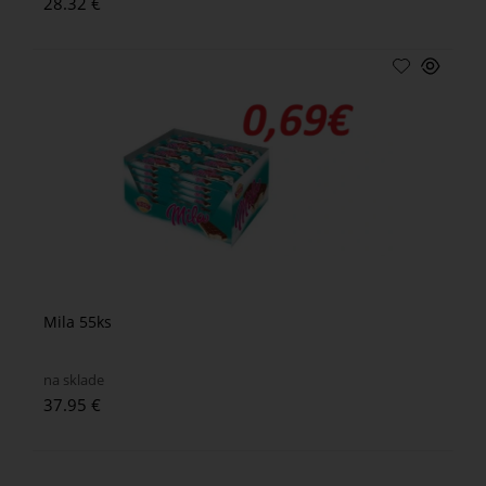
28.32 €
Mila 55ks
na sklade
37.95 €