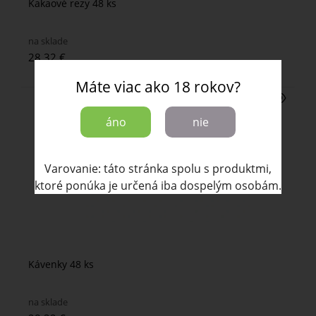
Kakaové rezy 48 ks
na sklade
28.32 €
Máte viac ako 18 rokov?
áno
nie
Varovanie: táto stránka spolu s produktmi,
ktoré ponúka je určená iba dospelým osobám.
Kávenky 48 ks
na sklade