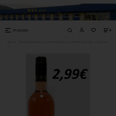
Produkty
0
Víno
Chateau Krakovany s chráneným označením pôvodu
Ružové