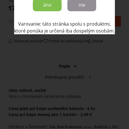
14.59
€
bez DPH
áno
nie
17.94
€
ks
Varovanie: táto stránka spolu s produktmi,
ktoré ponúka je určená iba dospelým osobám.
Sledovať produkt
Pridať do obľúbených
Zdielať
Popis
Potrebujete poradiť?
Víno ružové, suché
Víno s chráneným označením pôvodu
Cena platí pri kúpe uceleného balenia - 6 ks
Cena pri kúpe menej ako 1 kartón - 2,99 €
Výrobca a flašovateľ: K
&L Real Krakovany, s.r.o., Staničná 1, 821