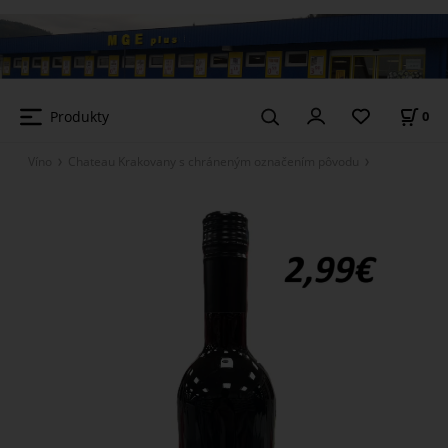
Produkty
0
Víno
Chateau Krakovany s chráneným označením pôvodu