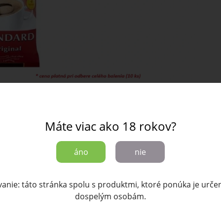
Máte viac ako 18 rokov?
Potrebujete poradiť?
áno
nie
káva. Zmes kávy Robusta. Balené v ochrannej atmosfére.
e 10 ks x 1 kg
anie: táto stránka spolu s produktmi, ktoré ponúka je urče
dospelým osobám.
mletá káva. Alergény: neuvádza sa