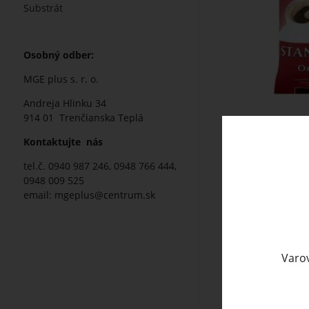
Substrát
Osobný odber:
MGE plus s. r. o.
Andreja Hlinku 34
914 01 Trenčianska Teplá
Kontaktujte nás
tel.č. 0940 987 246, 0948 766 444,
Popis
0948 009 525
email:
mgeplus@centrum.sk
Pražená mletá 
Kartón obsahuj
Varov
Zloženie:
100 % 