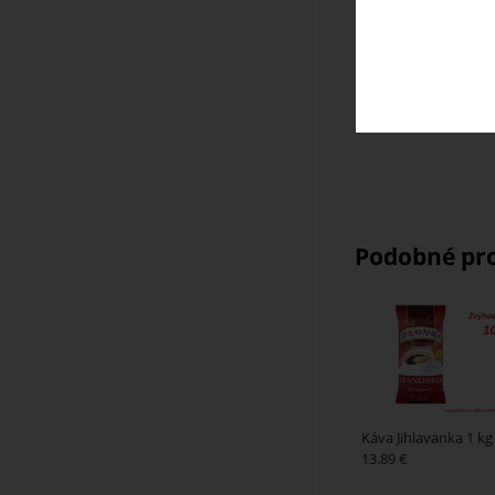
Uschovajte v ch
Distribútor: Tch
Podobné pr
Káva Jihlavanka 1 kg
13.89 €