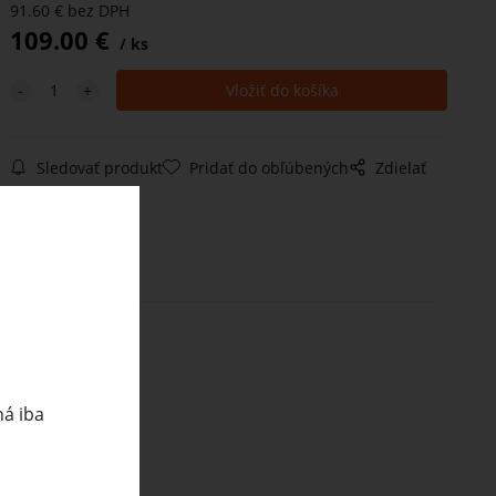
91.60
€
bez DPH
109.00
€
ks
Sledovať produkt
Pridať do obľúbených
Zdielať
ná iba